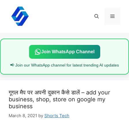
Skip
to
content
Menu
Join WhatsApp Channel
📢 Join our WhatsApp channel for latest trending AI updates
गूगल मैप पर अपनी दुकान कैसे डालें – add your
business, shop, store on google my
business
March 8, 2021
by
Shorts Tech