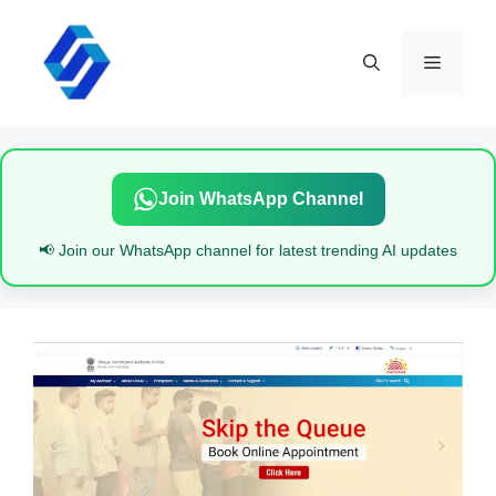
Skip
to
content
Menu
Join WhatsApp Channel
📢 Join our WhatsApp channel for latest trending AI updates