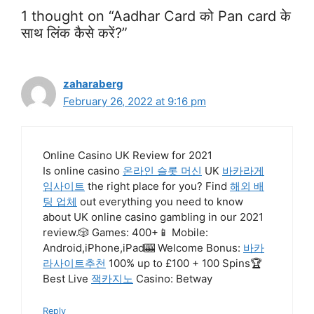
1 thought on “Aadhar Card को Pan card के
साथ लिंक कैसे करें?”
zaharaberg
February 26, 2022 at 9:16 pm
Online Casino UK Review for 2021
Is online casino
온라인 슬롯 머신
UK
바카라게
임사이트
the right place for you? Find
해외 배
팅 업체
out everything you need to know
about UK online casino gambling in our 2021
review.🎲 Games: 400+📱 Mobile:
Android,iPhone,iPad🎰 Welcome Bonus:
바카
라사이트추천
100% up to £100 + 100 Spins🏆
Best Live
잭카지노
Casino: Betway
Reply