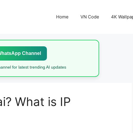
Home
VN Code
4K Wallpa
WhatsApp Channel
nnel for latest trending AI updates
i? What is IP