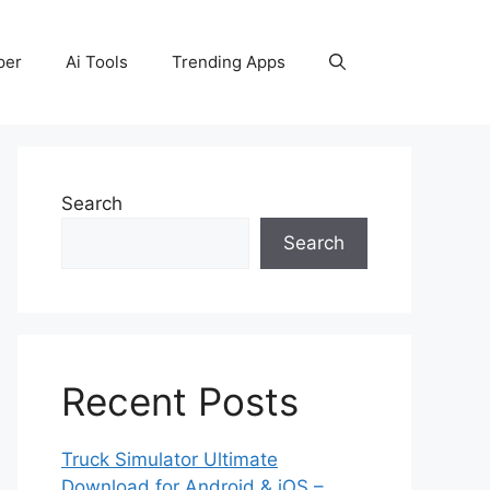
per
Ai Tools
Trending Apps
Search
Search
Recent Posts
Truck Simulator Ultimate
Download for Android & iOS –