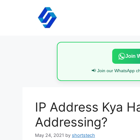
Skip
to
content
Join 
📢 Join our WhatsApp cha
IP Address Kya Ha
Addressing?
May 24, 2021
by
shortstech